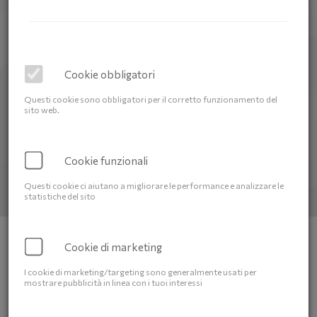
Cookie obbligatori
Questi cookie sono obbligatori per il corretto funzionamento del
sito web.
Cookie funzionali
Questi cookie ci aiutano a migliorare le performance e analizzare le
statistiche del sito
Affidati al nostro staff
professionale e cordiale
: ti
Cookie di marketing
accoglieremo con un sorriso e saremo al tuo fianco per
risolvere ogni dubbio o esigenza.
I cookie di marketing/targeting sono generalmente usati per
mostrare pubblicità in linea con i tuoi interessi
Alla Farmacia Taboni, troverai un’ampia gamma
di
servizi e consulenze personalizzate
, pensati per