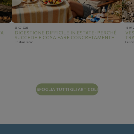
25-07-2026
18-07-
TA
DIGESTIONE DIFFICILE IN ESTATE: PERCHÉ
VES
SUCCEDE E COSA FARE CONCRETAMENTE
TRA
Cristina Taboni
Cristi
SFOGLIA TUTTI GLI ARTICOLI