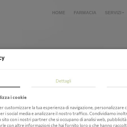
HOME
FARMACIA
SERVIZI
cy
Dettagli
izza i cookie
per customizzare la tua esperienza di navigazione, personalizzare c
er i social media e analizzare il nostro traffico. Condividiamo inolt
o sito con i nostri partner che si occupano di analisi web, pubblicità 
 con altre informazioni che hai fornito loro o che hanno raccolto 