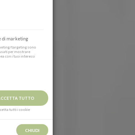
 di marketing
rketing/targeting sono
usati per mostrare
nea con i tuoi interessi
CCETTA TUTTO
cetta tutti i cookie
CHIUDI