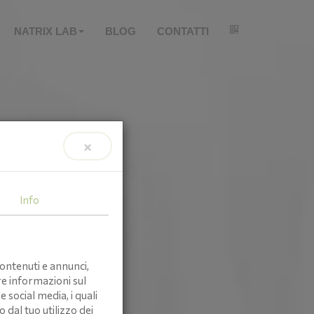
NATRIX LAB
BLOG
CONTATTI
×
Info
ontenuti e annunci,
re informazioni sul
e social media, i quali
dal tuo utilizzo dei