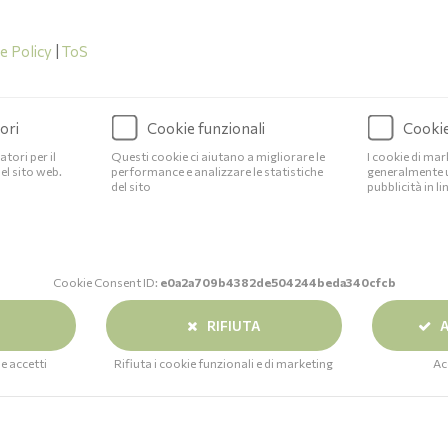
e Policy
|
ToS
ori
Cookie funzionali
Cookie
tori per il
Questi cookie ci aiutano a migliorare le
I cookie di ma
l sito web.
performance e analizzare le statistiche
generalmente 
del sito
pubblicità in li
Cookie Consent ID:
e0a2a709b4382de504244beda340cfcb
RIFIUTA
A
e accetti
Rifiuta i cookie funzionali e di marketing
Ac