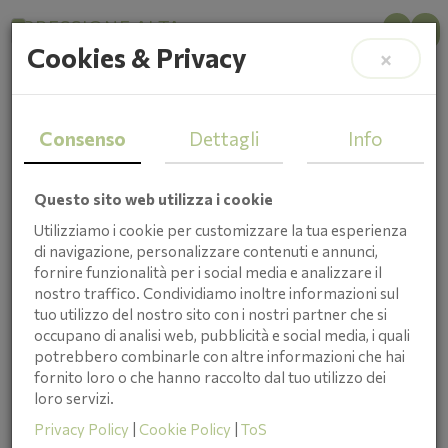
PRESSIONE ALTA
Cookies & Privacy
×
L'Importanza dei Controlli
Regolari
Consenso
Dettagli
Info
Questo sito web utilizza i cookie
Utilizziamo i cookie per customizzare la tua esperienza
di navigazione, personalizzare contenuti e annunci,
fornire funzionalità per i social media e analizzare il
nostro traffico. Condividiamo inoltre informazioni sul
tuo utilizzo del nostro sito con i nostri partner che si
occupano di analisi web, pubblicità e social media, i quali
potrebbero combinarle con altre informazioni che hai
fornito loro o che hanno raccolto dal tuo utilizzo dei
loro servizi.
Cristina Taboni
Privacy Policy
|
Cookie Policy
|
ToS