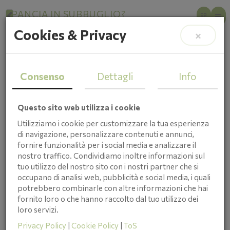
PANCIA IN SUBBUGLIO?
Cookies & Privacy
Come aiutare lo stomaco nel
×
cambio di stagione
Consenso
Dettagli
Info
Questo sito web utilizza i cookie
Utilizziamo i cookie per customizzare la tua esperienza
di navigazione, personalizzare contenuti e annunci,
fornire funzionalità per i social media e analizzare il
nostro traffico. Condividiamo inoltre informazioni sul
tuo utilizzo del nostro sito con i nostri partner che si
occupano di analisi web, pubblicità e social media, i quali
potrebbero combinarle con altre informazioni che hai
fornito loro o che hanno raccolto dal tuo utilizzo dei
loro servizi.
Cristina Taboni
Privacy Policy
|
Cookie Policy
|
ToS