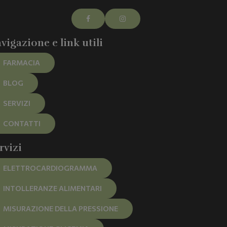
vigazione e link utili
FARMACIA
BLOG
SERVIZI
CONTATTI
rvizi
ELETTROCARDIOGRAMMA
INTOLLERANZE ALIMENTARI
MISURAZIONE DELLA PRESSIONE