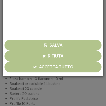
cambiamento. Non sono solo per la diarrea da antibiotici:
sono alleati quotidiani di un intestino in equilibrio, utili anche
in via preventiva nei momenti di stress o di cambiamento
delle abitudini alimentari.
In farmacia trovi rimedi mirati per ogni tipo di disturbo:
dai prodotti per l'acidità e il reflusso ai fermenti lattici, dai
carminativi per i gas agli integratori di fibre per favorire la
regolarità. Vieni a raccontarci i tuoi sintomi: ti aiutiamo a
SALVA
trovare la soluzione più adatta.
OFFERTE DI MARZO - FARMACIA TABONI –
RIFIUTA
PROMO 3X2
Flora 10 flaconcini 10 ml
ACCETTA TUTTO
Flora 20 capsule
Flora 14 bustine
Flora bambini 10 flaconcini 10 ml
Boulardii orosolubile 14 bustine
Boulardii 20 capsule
Bariera 20 bustine
Prolife Pediatrico
Profile 10 Forte