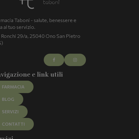
macia Taboni - salute, benessere e
a al tuo servizio.
 Ronchi 29/a, 25040 Ono San Pietro
S)
vigazione e link utili
FARMACIA
BLOG
SERVIZI
CONTATTI
rvizi