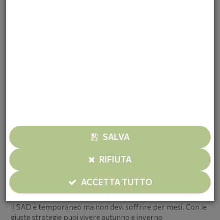
Sonno:
orari regolari sempre, no sonnellini;
Socializzazione:
non isolarti, pianifica attività;
Attività piacevoli:
falle anche se "non hai voglia";
Mindfulness:
10 min meditazione/giorno.
PREVENZIONE
Il SAD è prevedibile. Da settembre: inizia vitamina D,
mantieni attività fisica, acquista lampada, socializza.
Quando Serve il Medico
Sintomi severi;
Pensieri di morte (urgenza!);
Nessun miglioramento dopo 2-3 settimane.
SALVA
VALLE CAMONICA
Vantaggi:
natura bellissima, attività outdoor;
RIFIUTA
Sfide:
valli ombreggiate, inverni lunghi;
ACCETTA TUTTO
Risorse:
sentieri CAI, associazioni sportive.
Il SAD è temporaneo ma non devi soffrire per mesi. Con le
giuste strategie puoi vivere autunno e inverno