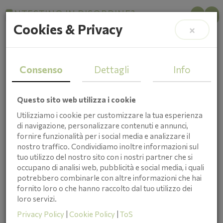
INTESTINO IN DISORDINE?
Cookies & Privacy
×
Il Test INFLORA SCAN Rivela
Cosa Non Va
Consenso
Dettagli
Info
Questo sito web utilizza i cookie
Utilizziamo i cookie per customizzare la tua esperienza
di navigazione, personalizzare contenuti e annunci,
fornire funzionalità per i social media e analizzare il
nostro traffico. Condividiamo inoltre informazioni sul
tuo utilizzo del nostro sito con i nostri partner che si
occupano di analisi web, pubblicità e social media, i quali
potrebbero combinarle con altre informazioni che hai
fornito loro o che hanno raccolto dal tuo utilizzo dei
loro servizi.
Cristina Taboni
Privacy Policy
|
Cookie Policy
|
ToS