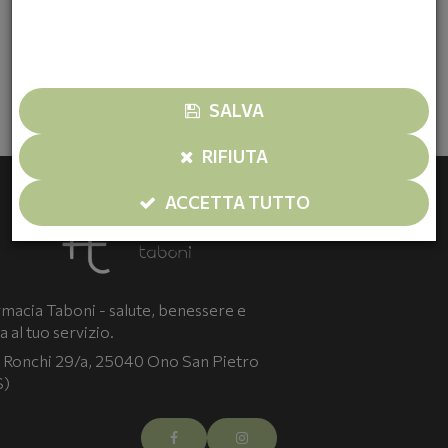
Farmacia Taboni - Partner esclusivo NatrixLab in Valle
Camonica
INDIETRO
SALVA
RIFIUTA
ACCETTA TUTTO
macia Taboni - salute, benessere e
a al tuo servizio.
 Ronchi 29/a, 25040 Ono San Pietro
S)