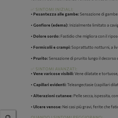
✅ SINTOMI INIZIALI:
•
Pesantezza alle gambe:
Sensazione di gambe "
•
Gonfiore (edema)
:
Inizialmente limitato a cavig
•
Dolore sordo:
Fastidio che migliora con il ripo
•
Formicolii e crampi:
Soprattutto notturni, a liv
•
Prurito:
Sensazione di prurito lungo il decorso 
✅ SINTOMI AVANZATI:
•
Vene varicose visibili:
Vene dilatate e tortuose,
•
Capillari evidenti:
Teleangectasie (capillari dila
•
Alterazioni cutanee:
Pelle secca, ispessita, co
•
Ulcere venose:
Nei casi più gravi, ferite che fat
QUANDO I SINTOMI PEGGIORANO: