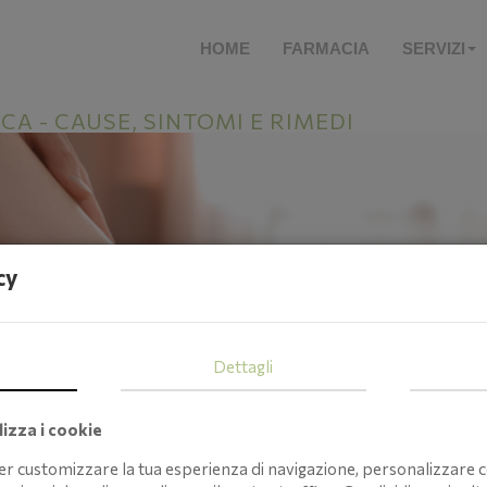
HOME
FARMACIA
SERVIZI
A - CAUSE, SINTOMI E RIMEDI
cy
Dettagli
izza i cookie
per customizzare la tua esperienza di navigazione, personalizzare c