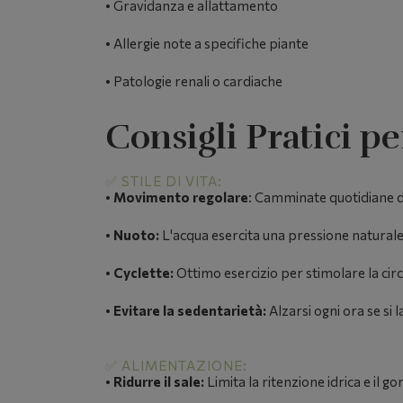
•
Gravidanza e allattamento
•
Allergie note a specifiche piante
•
Patologie renali o cardiache
Consigli Pratici p
✅ STILE DI VITA:
•
Movimento regolare
:
Camminate quotidiane di
•
Nuoto:
L'acqua esercita una pressione naturale 
•
Cyclette:
Ottimo esercizio per stimolare la circ
•
Evitare la sedentarietà:
Alzarsi ogni ora se si l
✅ ALIMENTAZIONE:
•
Ridurre il sale:
Limita la ritenzione idrica e il go