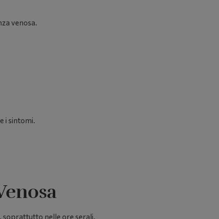
enza venosa.
 i sintomi.
 Venosa
 soprattutto nelle ore serali.