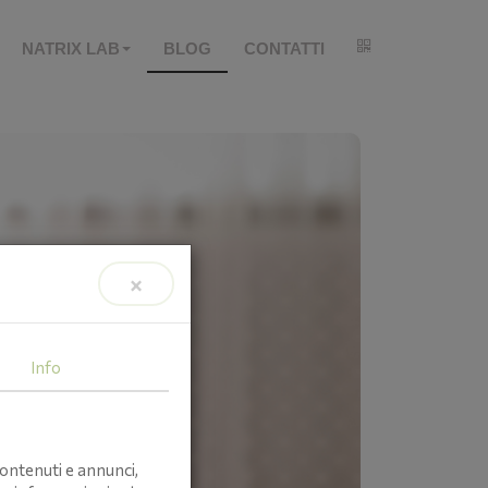
NATRIX LAB
BLOG
CONTATTI
×
Info
ontenuti e annunci,