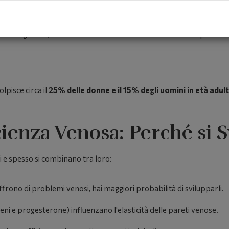
one in cui le vene delle gambe non riescono a far risalire efficace
impediscono al sangue di refluire verso il basso, non funzionano 
vene delle gambe, causando una serie di sintomi fastidiosi che posso
lpisce circa il
25% delle donne e il 15% degli uomini in età adult
cienza Venosa: Perché si 
i e spesso si combinano tra loro:
offrono di problemi venosi, hai maggiori probabilità di svilupparli.
ni e progesterone) influenzano l'elasticità delle pareti venose.