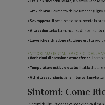
•
Età
:
Con l'invecchiamento, le valvole venose per
•
Gravidanza:
L'aumento del volume sanguigno e l
•
Sovrappeso:
Il peso eccessivo aumenta la pres
•
Vita sedentaria:
La mancanza di movimento rid
•
Lavori che richiedono stazione eretta prolu
FATTORI AMBIENTALI SPECIFICI DELLA 
•
Variazioni di pressione atmosferica:
I cambia
•
Temperature estive elevate:
Il caldo dilata l
•
Attività escursionistiche intense:
Lunghe cam
Sintomi: Come Ric
I sintomi dell'insufficienza venosa cronica si ma