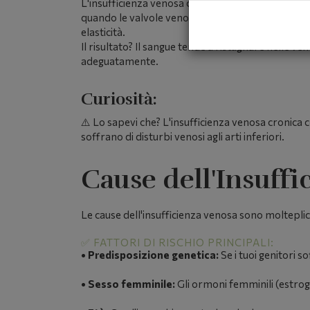
L'insufficienza venosa cronica (IVC) è una condizi
quando le valvole venose, piccole strutture che 
elasticità.
Il risultato? Il sangue tende a ristagnare nelle 
adeguatamente.
Curiosità:
⚠️
Lo sapevi che?
L'insufficienza venosa cronica co
soffrano di disturbi venosi agli arti inferiori.
Cause dell'Insuffi
Le cause dell'insufficienza venosa sono molteplic
✅ FATTORI DI RISCHIO PRINCIPALI:
•
Predisposizione genetica:
Se i tuoi genitori s
•
Sesso femminile:
Gli ormoni femminili (estroge