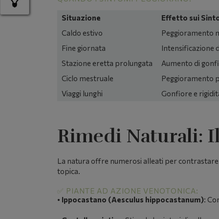
Situazione
Effetto sui Sint
Caldo estivo
Peggioramento 
Fine giornata
Intensificazione d
Stazione eretta prolungata
Aumento di gonfi
Ciclo mestruale
Peggioramento p
Viaggi lunghi
Gonfiore e rigidit
Rimedi Naturali: I
La natura offre numerosi alleati per contrastare l
topica.
✅ PIANTE AD AZIONE VENOTONICA:
•
Ippocastano (Aesculus hippocastanum)
:
Cont