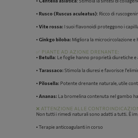
•
Centella asiatica
:
Stimola la sintesi di collagene
•
Rusco (Ruscus aculeatus)
:
Ricco di ruscogenin
•
Vite rossa:
I suoi flavonoidi proteggono i capill
•
Ginkgo biloba:
Migliora la microcircolazione e 
✅ PIANTE AD AZIONE DRENANTE:
•
Betulla
:
Le foglie hanno proprietà diuretiche e a
•
Tarassaco:
Stimola la diuresi e favorisce l'elimi
•
Pilosella:
Potente drenante naturale, utile cont
•
Ananas:
La bromelina contenuta nel gambo ha 
❌ ATTENZIONE ALLE CONTROINDICAZION
Non tutti i rimedi naturali sono adatti a tutti. È 
•
Terapie anticoagulanti in corso