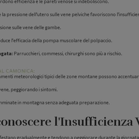
dono efficienza e le pareti venose si indeboliscono.
a pressione dell'utero sulle vene pelviche favoriscono l'insuffici
sione sulle vene delle gambe.
uce l'efficacia della pompa muscolare del polpaccio.
ngata:
Parrucchieri, commessi, chirurghi sono più a rischio.
VAL CAMONICA:
menti meteorologici tipici delle zone montane possono accentuare
e vene, peggiorando i sintomi.
minate in montagna senza adeguata preparazione.
onoscere l'Insufficienza
nifestano gradualmente e tendono a peggiorare durante la giornata,