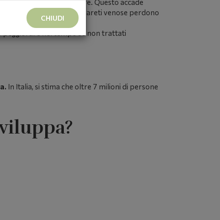
mente il sangue verso il cuore. Questo accade
correttamente o quando le pareti venose perdono
CHIUDI
no peggiorare nel tempo se non trattati
a.
In Italia, si stima che oltre 7 milioni di persone
Sviluppa?