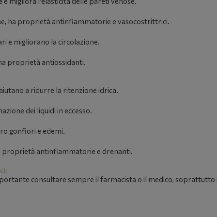
 e migliora l'elasticità delle pareti venose.
e, ha proprietà antinfiammatorie e vasocostrittrici.
ari e migliorano la circolazione.
ha proprietà antiossidanti.
iutano a ridurre la ritenzione idrica.
nazione dei liquidi in eccesso.
ro gonfiori e edemi.
proprietà antinfiammatorie e drenanti.
I:
importante consultare sempre il farmacista o il medico, soprattutto i