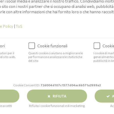
er i social media e analizzare il nostro traffico. Condividiamo inolt
o sito con i nostri partner che si occupano di analisi web, pubblicità 
 con altre informazioni che hai fornito loro o che hanno raccolto 
e Policy
|
ToS
ori
Cookie funzionali
Cookie
tori per il
Questi cookie ci aiutano a migliorare le
I cookie di ma
l sito web.
performance e analizzare le statistiche
generalmente 
del sito
pubblicità in li
gli arti inferiori? Potresti soffrire di insufficienza venosa cronica
r ritrovare il benessere delle tue gambe, specialmente in un territ
Cookie Consent ID:
72d004d107c1577d04ac6b571a2999a2
tuare i disturbi circolatori.
RIFIUTA
A
nza Venosa Cronica?
e accetti
Rifiuta i cookie funzionali e di marketing
Ac