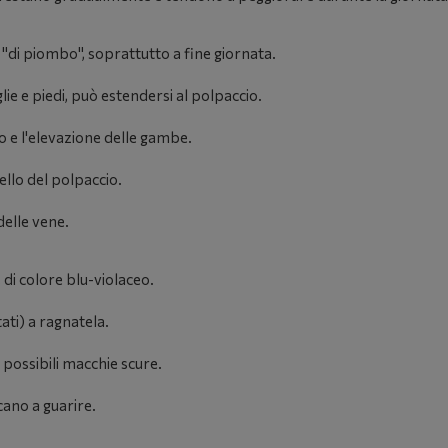
di piombo", soprattutto a fine giornata.
lie e piedi, può estendersi al polpaccio.
so e l'elevazione delle gambe.
ello del polpaccio.
delle vene.
 di colore blu-violaceo.
tati) a ragnatela.
n possibili macchie scure.
icano a guarire.