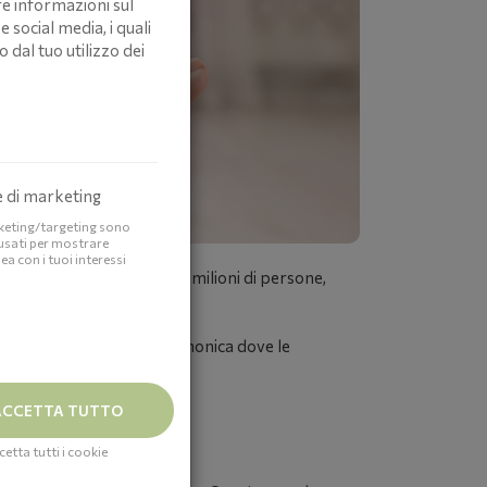
re informazioni sul
e social media, i quali
dal tuo utilizzo dei
 di marketing
rketing/targeting sono
usati per mostrare
nea con i tuoi interessi
, un disturbo che colpisce milioni di persone,
orio montano come la Val Camonica dove le
CCETTA TUTTO
cetta tutti i cookie