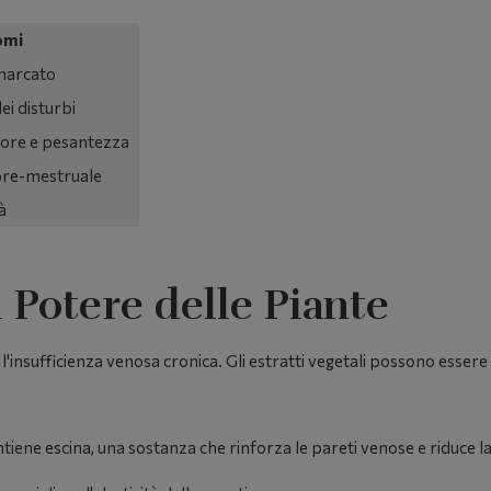
omi
marcato
ei disturbi
ore e pesantezza
re-mestruale
à
l Potere delle Piante
'insufficienza venosa cronica. Gli estratti vegetali possono essere u
iene escina, una sostanza che rinforza le pareti venose e riduce la