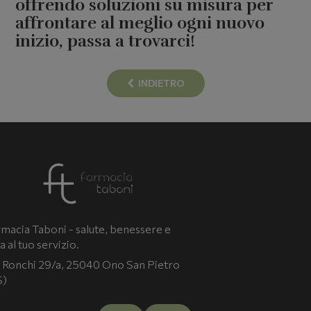
offrendo soluzioni su misura per
affrontare al meglio ogni nuovo
inizio, passa a trovarci!
INDIETRO
macia Taboni - salute, benessere e
a al tuo servizio.
 Ronchi 29/a, 25040 Ono San Pietro
S)