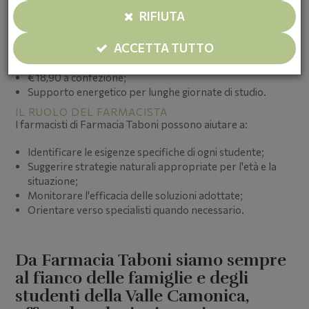
Acquistando 3 confezioni, paghi solo 2;
RIFIUTA
Copertura per 3 mesi di supporto naturale.
ACCETTA TUTTO
ENERGY+ per Bambini/Adulti
- Promo 3x2
€18,90 a confezione;
Supporto energetico per lunghe giornate di studio.
IL RUOLO DEL FARMACISTA
I farmacisti di Farmacia Taboni possono aiutare a:
Identificare le esigenze specifiche di ogni studente;
Suggerire strategie naturali appropriate per l'età e la
situazione;
Monitorare l'efficacia delle soluzioni adottate;
Orientare verso specialisti quando necessario.
Da Farmacia Taboni siamo sempre
al fianco delle famiglie e degli
studenti della Valle Camonica,