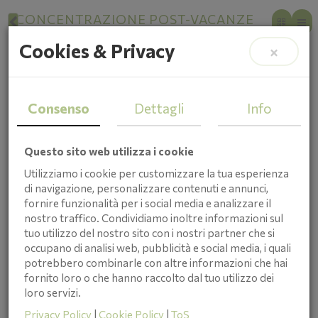
CONCENTRAZIONE POST-VACANZE
Aiuti Naturali per Studenti
Cookies & Privacy
×
Consenso
Dettagli
Info
Questo sito web utilizza i cookie
Utilizziamo i cookie per customizzare la tua esperienza
di navigazione, personalizzare contenuti e annunci,
fornire funzionalità per i social media e analizzare il
nostro traffico. Condividiamo inoltre informazioni sul
tuo utilizzo del nostro sito con i nostri partner che si
occupano di analisi web, pubblicità e social media, i quali
potrebbero combinarle con altre informazioni che hai
fornito loro o che hanno raccolto dal tuo utilizzo dei
Cristina Taboni
loro servizi.
Il rientro a scuola in Valle Camonica porta con sé una sfida
particolare: dopo mesi di libertà tra boschi, sentieri e aria
Privacy Policy
|
Cookie Policy
|
ToS