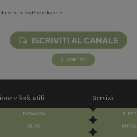
it
per tutte le offerte di aprile.
ISCRIVITI AL CANALE
INDIETRO
one e link utili
Servizi
FARMACIA
ELET
BLOG
INTOL