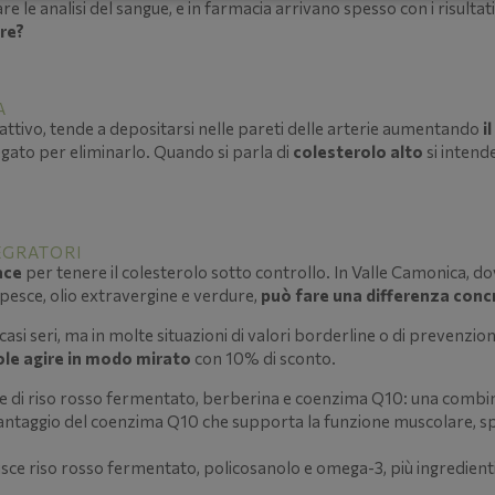
le analisi del sangue, e in farmacia arrivano spesso con i risultati i
are?
A
cattivo, tende a depositarsi nelle pareti delle arterie aumentando
i
fegato per eliminarlo. Quando si parla di
colesterolo alto
si intend
EGRATORI
ace
per tenere il colesterolo sotto controllo. In Valle Camonica, dove
pesce, olio extravergine e verdure,
può fare una differenza conc
casi seri, ma in molte situazioni di valori borderline o di prevenz
ole agire in modo mirato
con 10% di sconto.
e di riso rosso fermentato, berberina e coenzima Q10: una combinaz
l vantaggio del coenzima Q10 che supporta la funzione muscolare, s
isce riso rosso fermentato, policosanolo e omega-3, più ingredienti 