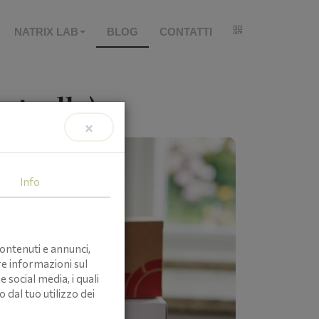
NATRIX LAB
BLOG
CONTATTI
ontrollo)
×
Info
ontenuti e annunci,
re informazioni sul
e social media, i quali
dal tuo utilizzo dei