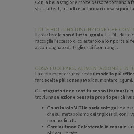
Con la bella stagione molte persone tornano a fare 
stare attenti, ma
oltre ai farmaci cosa si può f
LDL E HDL: UNA DISTINZIONE CHE CONT
Il colesterolo
non è tutto uguale
. L'LDL, detto 
raccoglie l'eccesso di colesterolo e lo riporta al 
accompagnato da trigliceridi fuori range.
COSA PUOI FARE: ALIMENTAZIONE E INT
La dieta mediterranea resta il
modello più effic
fare
scelte più consapevoli
: aumentare legumi, 
Gli
integratori non sostituiscono i farmaci
nei 
trovi una
selezione pensata proprio per chi vu
Colesterolo VITI in perle soft gel:
è a bas
che sul metabolismo dei trigliceridi, con i
monacolina K.
Cardioritmon Colesterolo in capsule:
un
piu' equilibrato.