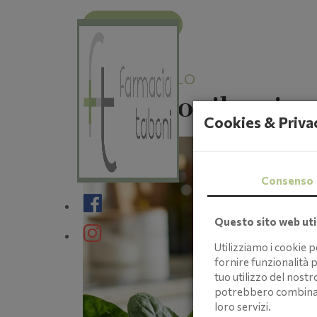
INDIETRO
COLESTEROLO
il rischio silenzio
Cookies & Priva
Consenso
Questo sito web util
Utilizziamo i cookie 
fornire funzionalità p
tuo utilizzo del nostr
potrebbero combinarle
loro servizi.