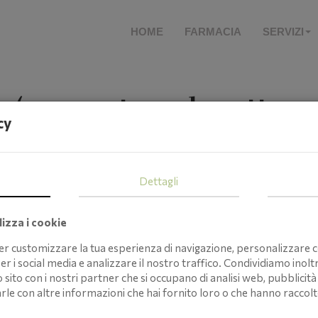
HOME
FARMACIA
SERVIZI
so (e come tenerlo sotto c
cy
Dettagli
izza i cookie
per customizzare la tua esperienza di navigazione, personalizzare c
er i social media e analizzare il nostro traffico. Condividiamo inolt
o sito con i nostri partner che si occupano di analisi web, pubblicità 
 con altre informazioni che hai fornito loro o che hanno raccolto 