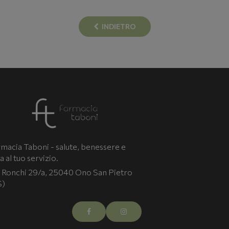
INDIETRO
macia Taboni - salute, benessere e
a al tuo servizio.
 Ronchi 29/a, 25040 Ono San Pietro
S)