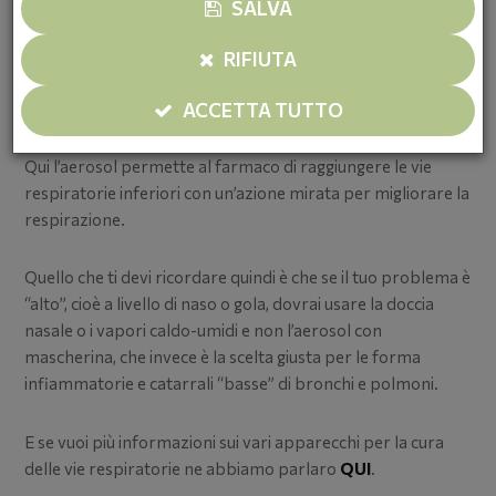
SALVA
Le patologie che colpiscono queste aree, come le tossi
RIFIUTA
produttive con catarro ma anche asma e BPCO, richiedono
una somministrazione più profonda del farmaco.
ACCETTA TUTTO
Qui l’aerosol permette al farmaco di raggiungere le vie
respiratorie inferiori con un’azione mirata per migliorare la
respirazione.
Quello che ti devi ricordare quindi è che se il tuo problema è
“alto”, cioè a livello di naso o gola, dovrai usare la doccia
nasale o i vapori caldo-umidi e non l’aerosol con
mascherina, che invece è la scelta giusta per le forma
infiammatorie e catarrali “basse” di bronchi e polmoni.
E se vuoi più informazioni sui vari apparecchi per la cura
delle vie respiratorie ne abbiamo parlaro
QUI
.