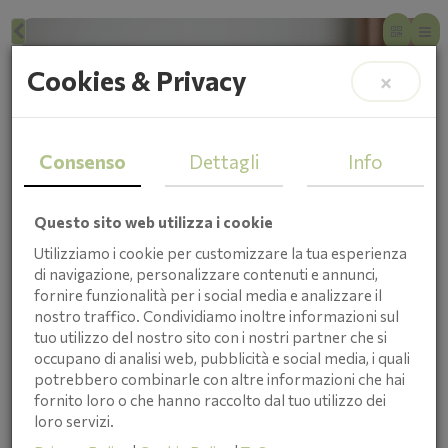
Cookies & Privacy
×
Consenso
Dettagli
Info
Questo sito web utilizza i cookie
Utilizziamo i cookie per customizzare la tua esperienza
di navigazione, personalizzare contenuti e annunci,
fornire funzionalità per i social media e analizzare il
nostro traffico. Condividiamo inoltre informazioni sul
COME USARE L’AEROSOL PER LE
tuo utilizzo del nostro sito con i nostri partner che si
MALATTIE RESPIRATORIE
occupano di analisi web, pubblicità e social media, i quali
08/20/2024 12:00 am
potrebbero combinarle con altre informazioni che hai
AEROSOLTERAPIA PER
fornito loro o che hanno raccolto dal tuo utilizzo dei
loro servizi.
LE MALATTIE